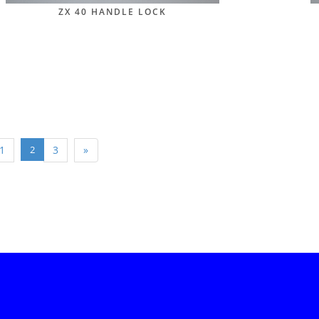
ZX 40 HANDLE LOCK
1
2
3
»