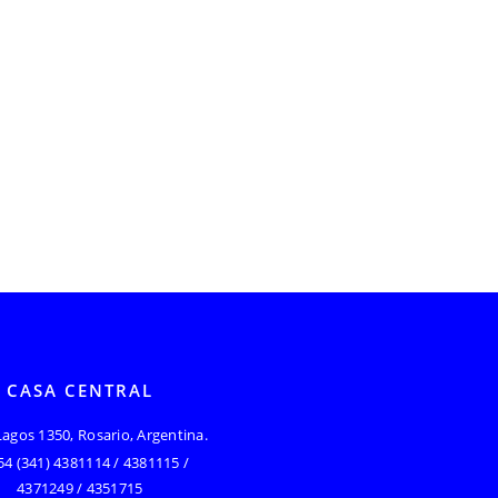
CASA CENTRAL
Lagos 1350, Rosario, Argentina.
54 (341) 4381114 / 4381115 /
4371249 / 4351715