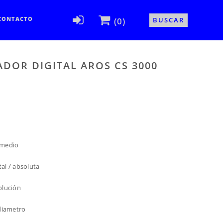
CONTACTO
(0)
BUSCAR
ADOR DIGITAL AROS CS 3000
 medio
al / absoluta
olución
 diametro